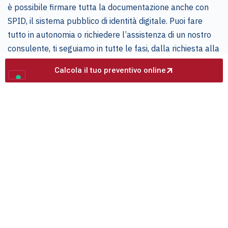
è possibile firmare tutta la documentazione anche con
SPID, il sistema pubblico di identità digitale. Puoi fare
tutto in autonomia o richiedere l’assistenza di un nostro
consulente, ti seguiamo in tutte le fasi, dalla richiesta alla
liquidazione.
Calcola il tuo preventivo online
Cessione del quinto
Delega di pagamento
Perchè scegliere Dynamica
Retail
Il nostro modello unisce
procedure digitali
e
consulenza reale
: questo ci permette di gestire le
richieste dei clienti in maniera efficiente, garantendo il