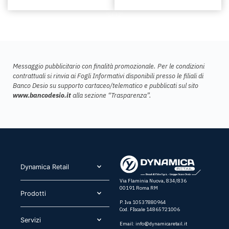
Messaggio pubblicitario con finalità promozionale. Per le condizioni
contrattuali si rinvia ai Fogli Informativi disponibili presso le filiali di
Banco Desio su supporto cartaceo/telematico e pubblicati sul sito
www.bancodesio.it
alla sezione “Trasparenza”.
Dynamica Retail​
Via Flaminia Nuova, 834/836
00191 Roma RM
Prodotti​
P. Iva 10537880964
Cod. FIscale 14865721006
Servizi​
Email:
info@dynamicaretail.it