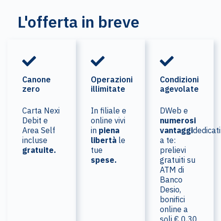
L'offerta in breve
Canone
Operazioni
Condizioni
zero
illimitate
agevolate
Carta Nexi
In filiale e
DWeb e
Debit e
online vivi
numerosi
Area Self
in
piena
vantaggi
dedicati
incluse
libertà
le
a te:
gratuite.
tue
prelievi
spese.
gratuiti su
ATM di
Banco
Desio,
bonifici
online a
soli € 0,30