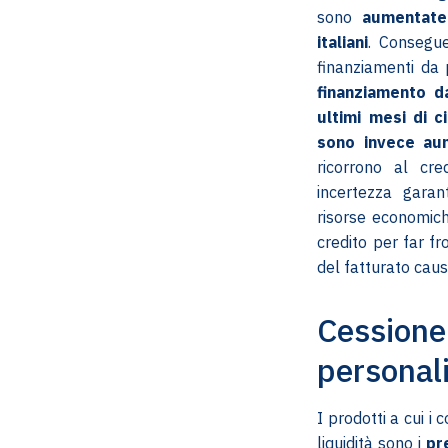
sono
aumentate 
italiani
. Consegu
finanziamenti da p
finanziamento d
ultimi mesi di c
sono invece aum
ricorrono al cr
incertezza gara
risorse economich
credito per far fr
del fatturato caus
Cessione
personal
I prodotti a cui i
liquidità sono i
pr