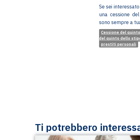
Se sei interessat
una cessione del 
sono sempre a tua
Cessione del quint
del quinto dello sti
prestiti personali
Ti potrebbero interess