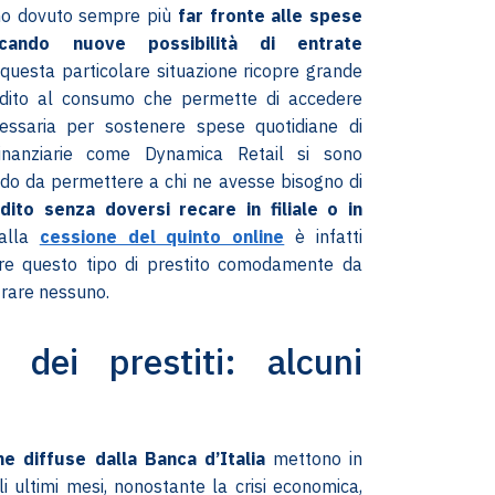
no dovuto sempre più
far fronte alle spese
rcando nuove possibilità di entrate
uesta particolare situazione ricopre grande
edito al consumo che permette di accedere
ecessaria per sostenere spese quotidiane di
 Finanziarie come Dynamica Retail si sono
do da permettere a chi ne avesse bisogno di
dito senza doversi recare in filiale o in
 alla
cessione del quinto online
è infatti
dere questo tipo di prestito comodamente da
trare nessuno.
 dei prestiti: alcuni
he diffuse dalla Banca d’Italia
mettono in
i ultimi mesi, nonostante la crisi economica,