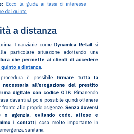
e:
Ecco la guida ai tassi di interesse
ne del quinto
ità a distanza
rima, finanziarie come
Dynamica Retail
si
lla particolare situazione adottando una
dura che permette ai clienti di accedere
 quinto a distanza
.
 procedura è possibile
firmare tutta la
necessaria all’erogazione del prestito
firma digitale con codice OTP.
Rimanendo
a davanti al pc è possibile quindi ottenere
r fronte alle proprie esigenze.
Senza doversi
ale o agenzia, evitando code, attese e
nimo i contatti
, cosa molto importante in
 emergenza sanitaria.