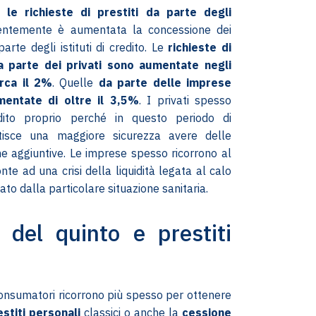
le richieste di prestiti da parte degli
entemente è aumentata la concessione dei
arte degli istituti di credito. Le
richieste di
a parte dei privati sono aumentate negli
irca il 2%
. Quelle
da parte delle imprese
entate di oltre il 3,5%
. I privati spesso
edito proprio perché in questo periodo di
ntisce una maggiore sicurezza avere delle
e aggiuntive. Le imprese spesso ricorrono al
onte ad una crisi della liquidità legata al calo
ato dalla particolare situazione sanitaria.
 del quinto e prestiti
i
 consumatori ricorrono più spesso per ottenere
estiti personali
classici o anche la
cessione