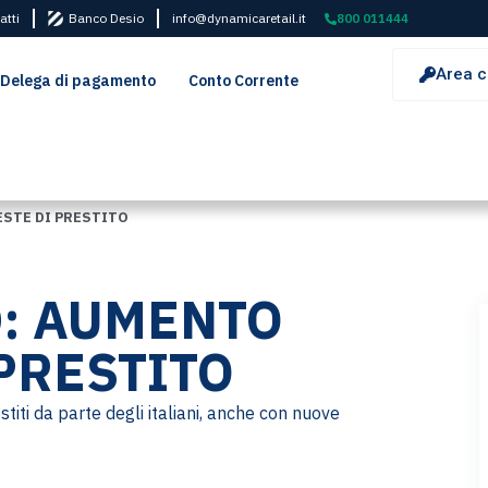
atti
Banco Desio
info@dynamicaretail.it
800 011444
Area c
Delega di pagamento
Conto Corrente
ESTE DI PRESTITO
D: AUMENTO
 PRESTITO
iti da parte degli italiani, anche con nuove