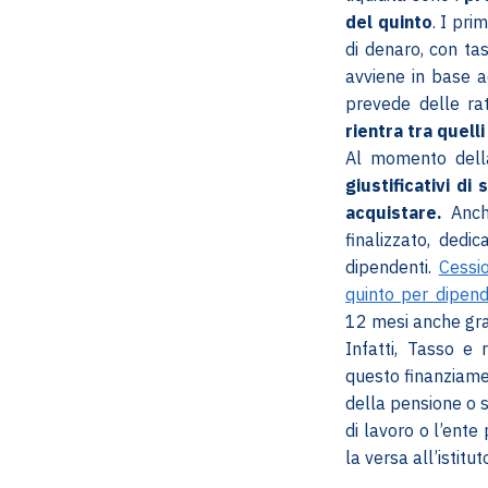
del quinto
. I pr
di denaro, con tas
avviene in base 
prevede delle ra
rientra tra quelli
Al momento dell
giustificativi di
acquistare.
Anche
finalizzato, dedi
dipendenti.
Cessi
quinto per dipend
12 mesi anche gra
Infatti, Tasso e 
questo finanziame
della pensione o st
di lavoro o l’ente
la versa all’istitu