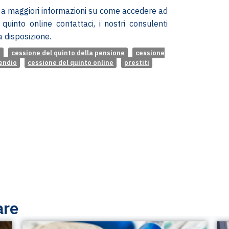
o a maggiori informazioni su come accedere ad
quinto online contattaci, i nostri consulenti
 disposizione.
o
cessione del quinto della pensione
cessione
pendio
cessione del quinto online
prestiti
are