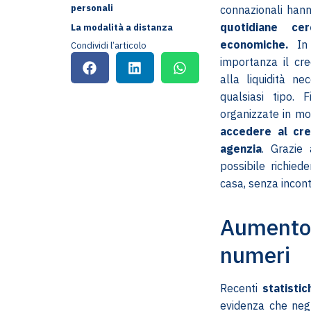
personali
connazionali han
quotidiane ce
La modalità a distanza
economiche.
In q
Condividi l’articolo
importanza il cr
alla liquidità n
qualsiasi tipo.
organizzate in mo
accedere al cre
agenzia
. Grazie
possibile richie
casa, senza incon
Aumento
numeri
Recenti
statistic
evidenza che negl