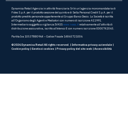
Dynamica Retail Agenzia in attività finanziaria Srl è un’agenzia monomandataria di
Fides S.p.A. per il prodotto cessione del quinto e di Sella Personal Credit S.p.A. per il
prodotto prestito personale appartenente al Gruppo Banco Desio. La Società è iscritta
all’Organismo degli Agenti e Mediatori con numero di iscrizione A11991.
Intermediario soggetto a vigilanza IVASS
www.ivass.it
relativamente all’attività di
distribuzione assicurativa, iscritto all’elenco E con numero iscrizione E000742065.
Partita Iva 10537880964 – Codice Fiscale 14865721006
©2026 Dynamica Retail All rights reserved. |
Informativa privacy aziendale
|
Cookie policy
|
Gestisci cookies
|
Privacy policy del sito web
|
Accessibilità