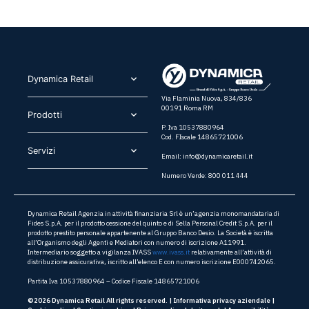
Dynamica Retail​
Via Flaminia Nuova, 834/836
00191 Roma RM
Prodotti​
P. Iva 10537880964
Cod. FIscale 14865721006
Servizi​
Email:
info@dynamicaretail.it
Numero Verde: 800 011 444
Dynamica Retail Agenzia in attività finanziaria Srl è un’agenzia monomandataria di
Fides S.p.A. per il prodotto cessione del quinto e di Sella Personal Credit S.p.A. per il
prodotto prestito personale appartenente al Gruppo Banco Desio. La Società è iscritta
all’Organismo degli Agenti e Mediatori con numero di iscrizione A11991.
Intermediario soggetto a vigilanza IVASS
www.ivass.it
relativamente all’attività di
distribuzione assicurativa, iscritto all’elenco E con numero iscrizione E000742065.
Partita Iva 10537880964 – Codice Fiscale 14865721006
©2026 Dynamica Retail All rights reserved. |
Informativa privacy aziendale
|