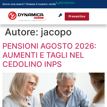
800 011444
Serve una mano? Chiama il numero verde
Preventivo
Autore:
jacopo
PENSIONI AGOSTO 2026:
AUMENTI E TAGLI NEL
CEDOLINO INPS