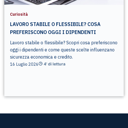
Curiosità
LAVORO STABILE O FLESSIBILE? COSA
PREFERISCONO OGGI I DIPENDENTI
Lavoro stabile o flessibile? Scopri cosa preferiscono
oggi i dipendenti e come queste scelte influenzano
sicurezza economica e credito.
16 Luglio 2026
4' di lettura