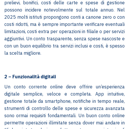
prelievi, bonifici, costi delle carte e spese di gestione
possono incidere notevolmente sul totale annuo. Nel
2025 molti istituti propongono conti a canone zero o con
costi ridotti, ma è sempre importante verificare eventuali
limitazioni, costi extra per operazioni in filiale o per servizi
aggiuntivi. Un conto trasparente, senza spese nascoste e
con un buon equilibrio tra servizi inclusi e costi, è spesso
la scelta migliore.
2 – Funzionalità digitali
Un conto corrente online deve offrire un’esperienza
digitale semplice, veloce e completa. App intuitive,
gestione totale da smartphone, notifiche in tempo reale,
strumenti di controllo delle spese e sicurezza avanzata
sono ormai requisiti fondamentali. Un buon conto online
permette operazioni illimitate senza dover mai andare in