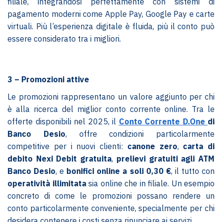
filiale, integrandosi perfettamente con sistemi di
pagamento moderni come Apple Pay, Google Pay e carte
virtuali. Più l’esperienza digitale è fluida, più il conto può
essere considerato tra i migliori.
3 – Promozioni attive
Le promozioni rappresentano un valore aggiunto per chi
è alla ricerca del miglior conto corrente online. Tra le
offerte disponibili nel 2025, il
Conto Corrente D.One
di
Banco Desio
, offre condizioni particolarmente
competitive per i nuovi clienti:
canone zero
,
carta di
debito Nexi Debit gratuita
,
prelievi gratuiti agli ATM
Banco Desio
, e
bonifici online a soli 0,30 €
, il tutto con
operatività illimitata
sia online che in filiale. Un esempio
concreto di come le promozioni possano rendere un
conto particolarmente conveniente, specialmente per chi
desidera contenere i costi senza rinunciare ai servizi.