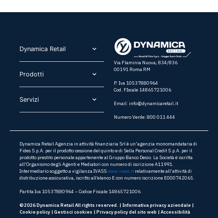
Dynamica Retail​
Via Flaminia Nuova, 834/836
00191 Roma RM
Prodotti​
P. Iva 10537880964
Cod. FIscale 14865721006
Servizi​
Email:
info@dynamicaretail.it
Numero Verde: 800 011 444
Dynamica Retail Agenzia in attività finanziaria Srl è un’agenzia monomandataria di
Fides S.p.A. per il prodotto cessione del quinto e di Sella Personal Credit S.p.A. per il
prodotto prestito personale appartenente al Gruppo Banco Desio. La Società è iscritta
all’Organismo degli Agenti e Mediatori con numero di iscrizione A11991.
Intermediario soggetto a vigilanza IVASS
www.ivass.it
relativamente all’attività di
distribuzione assicurativa, iscritto all’elenco E con numero iscrizione E000742065.
Partita Iva 10537880964 – Codice Fiscale 14865721006
©2026 Dynamica Retail All rights reserved. |
Informativa privacy aziendale
|
Cookie policy
|
Gestisci cookies
|
Privacy policy del sito web
|
Accessibilità