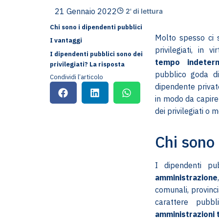
21 Gennaio 2022
2' di lettura
Chi sono i dipendenti pubblici
Molto spesso ci 
I vantaggi
privilegiati, in v
I dipendenti pubblici sono dei
tempo indeterm
privilegiati? La risposta
pubblico goda di 
Condividi l’articolo
dipendente privat
in modo da capire
dei privilegiati o 
Chi sono 
I dipendenti pu
amministrazione
comunali, provinci
carattere pubb
amministrazioni 