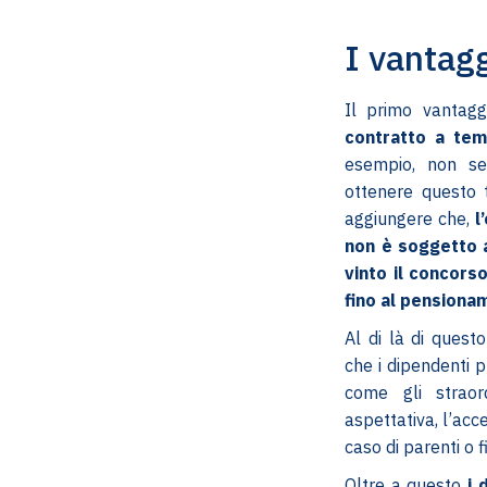
I vantag
Il primo vantagg
contratto a tem
esempio, non se
ottenere questo 
aggiungere che,
l
non è soggetto 
vinto il concorso
fino al pensiona
Al di là di quest
che i dipendenti 
come gli straord
aspettativa, l’acce
caso di parenti o f
Oltre a questo
i 