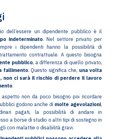
gi
io dell’essere un dipendente pubblico è il
po indeterminato
. Nel settore privato per
mpre i dipendenti hanno la possibilità di
trattamento contrattuale. A questo bisogna
’ente pubblico
, a differenza di quello privato,
a fallimento
. Questo significa che,
una volta
, non ci sarà il rischio di perdere il lavoro
mento
.
o aspetto non da poco bisogno poi ricordare
pubblici godono anche di
molte agevolazioni
,
inari pagati, la possibilità di andare in
sso a borse di studio o altri tipi di sostegno in
igli con malattie o disabilità gravi.
dipendenti pubblici possono accedere alla