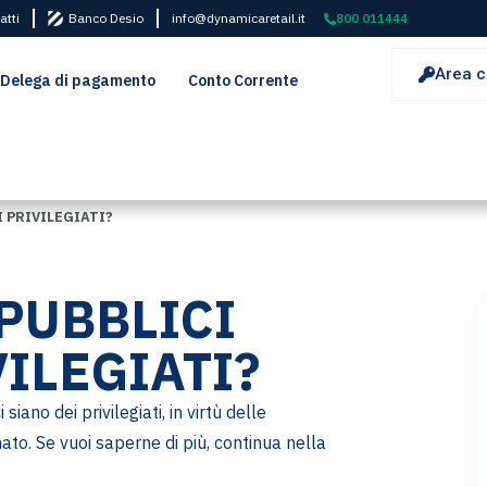
atti
Banco Desio
info@dynamicaretail.it
800 011444
Area c
Delega di pagamento
Conto Corrente
I PRIVILEGIATI?
 PUBBLICI
ILEGIATI?
iano dei privilegiati, in virtù delle
to. Se vuoi saperne di più, continua nella