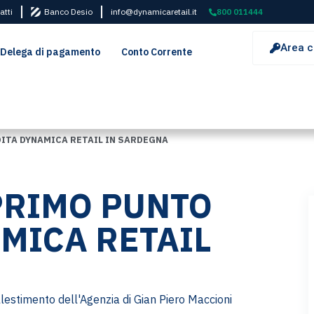
atti
Banco Desio
info@dynamicaretail.it
800 011444
Area c
Delega di pagamento
Conto Corrente
DITA DYNAMICA RETAIL IN SARDEGNA
 PRIMO PUNTO
MICA RETAIL
llestimento dell'Agenzia di Gian Piero Maccioni