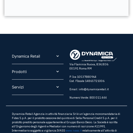
Dynamica Retail​
Via Flaminia Nuova, 834/836
00191 Roma RM
Prodotti​
P. Iva 10537880964
Cod. FIscale 14865721006
Servizi​
Email:
info@dynamicaretail.it
Numero Verde: 800 011 444
Dynamica Retail Agenzia in attività finanziaria Srl è un’agenzia monomandataria di
Fides S.p.A. per il prodotto cessione del quinto e di Sella Personal Credit S.p.A. per il
prodotto prestito personale appartenente al Gruppo Banco Desio. La Società è iscritta
all’Organismo degli Agenti e Mediatori con numero di iscrizione A11991.
Intermediario soggetto a vigilanza IVASS
www.ivass.it
relativamente all’attività di