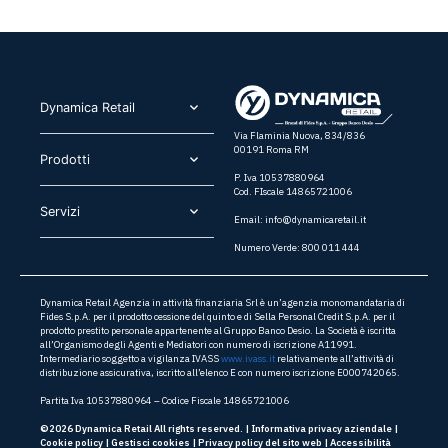
Dynamica Retail​
Via Flaminia Nuova, 834/836
00191 Roma RM
Prodotti​
P. Iva 10537880964
Cod. FIscale 14865721006
Servizi​
Email:
info@dynamicaretail.it
Numero Verde: 800 011 444
Dynamica Retail Agenzia in attività finanziaria Srl è un’agenzia monomandataria di
Fides S.p.A. per il prodotto cessione del quinto e di Sella Personal Credit S.p.A. per il
prodotto prestito personale appartenente al Gruppo Banco Desio. La Società è iscritta
all’Organismo degli Agenti e Mediatori con numero di iscrizione A11991.
Intermediario soggetto a vigilanza IVASS
www.ivass.it
relativamente all’attività di
distribuzione assicurativa, iscritto all’elenco E con numero iscrizione E000742065.
Partita Iva 10537880964 – Codice Fiscale 14865721006
©2026 Dynamica Retail All rights reserved. |
Informativa privacy aziendale
|
Cookie policy
|
Gestisci cookies
|
Privacy policy del sito web
|
Accessibilità