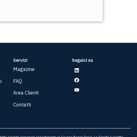
Servizi
Seguici su
Magazine
o
FAQ
Area Clienti
Contatti
odotto prestito personale appartenente al Gruppo Banco Desio. La Società è iscritta