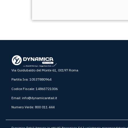
Via Guidubaldo del Monte 61, 00197 Roma
Partita Iva: 10537880964
Codice Fiscale: 14865721006
Email:
info@dynamicaretail.it
Numero Verde: 800 011 444
Dynamica Retail Agenzia in attività finanziaria Srl è un’agenzia monomandataria di 