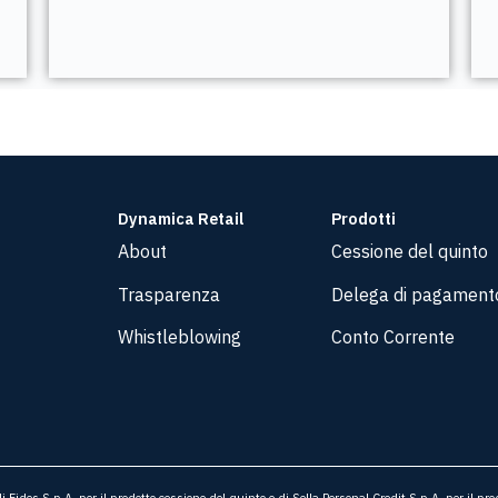
Dynamica Retail
Prodotti
About
Cessione del quinto
Trasparenza
Delega di pagament
Whistleblowing
Conto Corrente
Fides S.p.A. per il prodotto cessione del quinto e di Sella Personal Credit S.p.A. per il pr