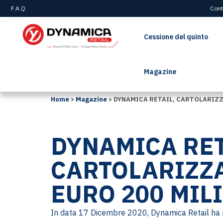
F.A.Q.
Cont
Cessione del quinto
Magazine
Home
>
Magazine
>
DYNAMICA RETAIL, CARTOLARIZZ
DYNAMICA RET
CARTOLARIZZ
EURO 200 MIL
In data 17 Dicembre 2020, Dynamica Retail ha 