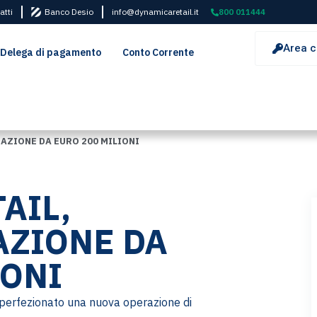
atti
Banco Desio
info@dynamicaretail.it
800 011444
Area c
Delega di pagamento
Conto Corrente
AZIONE DA EURO 200 MILIONI
AIL,
AZIONE DA
IONI
perfezionato una nuova operazione di