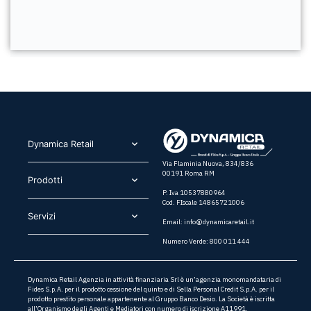
Dynamica Retail​
Via Flaminia Nuova, 834/836
00191 Roma RM
Prodotti​
P. Iva 10537880964
Cod. FIscale 14865721006
Servizi​
Email:
info@dynamicaretail.it
Numero Verde: 800 011 444
Dynamica Retail Agenzia in attività finanziaria Srl è un’agenzia monomandataria di
Fides S.p.A. per il prodotto cessione del quinto e di Sella Personal Credit S.p.A. per il
prodotto prestito personale appartenente al Gruppo Banco Desio. La Società è iscritta
all’Organismo degli Agenti e Mediatori con numero di iscrizione A11991.