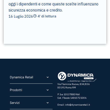
oggi i dipendenti e come queste scelte influenzano
sicurezza economica e credito.
16 Luglio 2026
4' di lettura
Dynamica Retail​
Via Flaminia Nuova, 834/836
00191 Roma RM
Prodotti​
P. Iva 10537880964
Cod. FIscale 14865721006
Servizi​
Email:
info@dynamicaretail.it