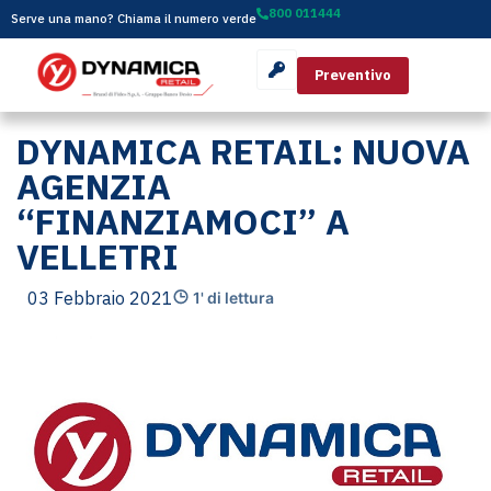
800 011444
Serve una mano? Chiama il numero verde
Preventivo
DYNAMICA RETAIL: NUOVA
AGENZIA
“FINANZIAMOCI” A
VELLETRI
03 Febbraio 2021
1' di lettura