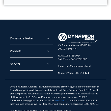
Dynamica Retail​
Via Flaminia Nuova, 834/836
00191 Roma RM
Prodotti​
P. Iva 10537880964
Cod. FIscale 14865721006
Servizi​
Email:
info@dynamicaretail.it
Numero Verde: 800 011 444
Dynamica Retail Agenzia in attività finanziaria Srl è un’agenzia monomandataria di
Fides S.p.A. per il prodotto cessione del quinto e di Sella Personal Credit S.p.A. per il
prodotto prestito personale appartenente al Gruppo Banco Desio. La Società è iscritta
all’Organismo degli Agenti e Mediatori con numero di iscrizione A11991.
Intermediario soggetto a vigilanza IVASS
www.ivass.it
relativamente all’attività di
distribuzione assicurativa, iscritto all’elenco E con numero iscrizione E000742065.
Partita Iva 10537880964 – Codice Fiscale 14865721006