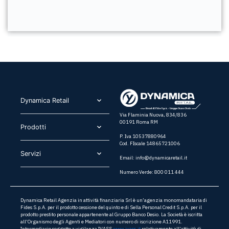
Dynamica Retail​
Via Flaminia Nuova, 834/836
00191 Roma RM
Prodotti​
P. Iva 10537880964
Cod. FIscale 14865721006
Servizi​
Email:
info@dynamicaretail.it
Numero Verde: 800 011 444
Dynamica Retail Agenzia in attività finanziaria Srl è un’agenzia monomandataria di
Fides S.p.A. per il prodotto cessione del quinto e di Sella Personal Credit S.p.A. per il
prodotto prestito personale appartenente al Gruppo Banco Desio. La Società è iscritta
all’Organismo degli Agenti e Mediatori con numero di iscrizione A11991.
Intermediario soggetto a vigilanza IVASS
www.ivass.it
relativamente all’attività di