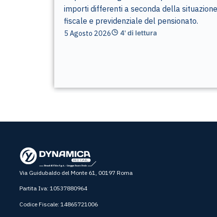
importi differenti a seconda della situazion
fiscale e previdenziale del pensionato.
5 Agosto 2026
4' di lettura
Via Guidubaldo del Monte 61, 00197 Roma
Partita Iva: 10537880964
Codice Fiscale: 14865721006