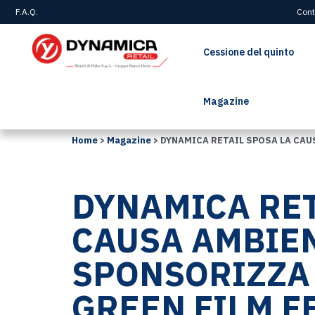
F.A.Q.
Cont
Cessione del quinto
Magazine
Home
>
Magazine
>
DYNAMICA RETAIL SPOSA LA CAU
DYNAMICA RET
CAUSA AMBIEN
SPONSORIZZA 
GREEN FILM F