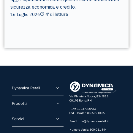
sicurezza economica e credito.
16 Luglio 2026
4' di lettura
Dynamica Retail​
Via Flaminia Nuova, 834/836
00191 Roma RM
Prodotti​
P. Iva 10537880964
Cod. FIscale 14865721006
Servizi​
Email:
info@dynamicaretail.it
Numero Verde: 800 011 444