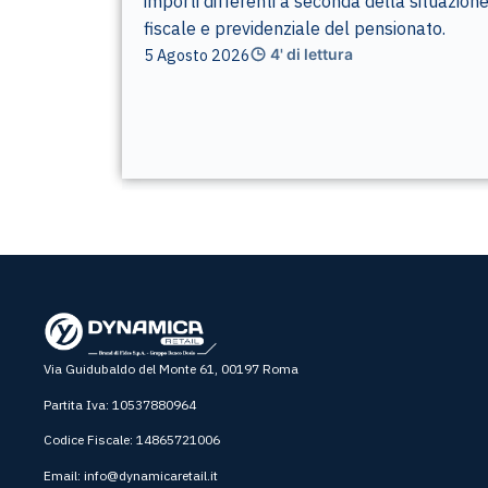
importi differenti a seconda della situazion
fiscale e previdenziale del pensionato.
5 Agosto 2026
4' di lettura
Via Guidubaldo del Monte 61, 00197 Roma
Partita Iva: 10537880964
Codice Fiscale: 14865721006
Email:
info@dynamicaretail.it