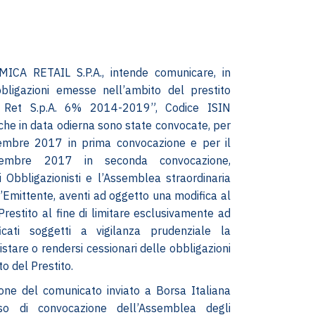
ICA RETAIL S.P.A., intende comunicare, in
bbligazioni emesse nell’ambito del prestito
 Ret S.p.A. 6% 2014-2019”, Codice ISIN
e in data odierna sono state convocate, per
tembre 2017 in prima convocazione e per il
tembre 2017 in seconda convocazione,
 Obbligazionisti e l’Assemblea straordinaria
ll’Emittente, aventi ad oggetto una modifica al
restito al fine di limitare esclusivamente ad
ificati soggetti a vigilanza prudenziale la
uistare o rendersi cessionari delle obbligazioni
o del Prestito.
one del comunicato inviato a Borsa Italiana
iso di convocazione dell’Assemblea degli