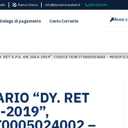
atti
Banco Desio
info@dynamicaretail.it
800 011444
Area c
Delega di pagamento
Conto Corrente
 RET S.P.A. 6% 2014-2019”, CODICE ISIN IT0005024002 – MODIFI
RIO “DY. RET
-2019”,
T0005024002 –