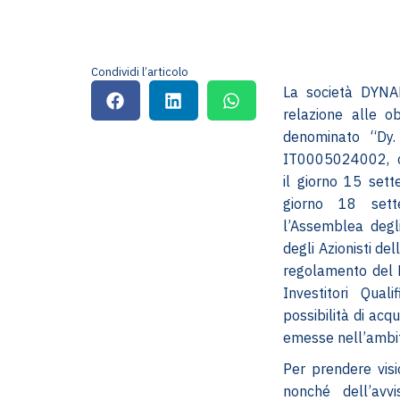
Condividi l’articolo
La società DYNAM
relazione alle o
denominato “Dy.
IT0005024002, ch
il giorno 15 set
giorno 18 set
l’Assemblea degli
degli Azionisti de
regolamento del P
Investitori Qual
possibilità di acq
emesse nell’ambit
Per prendere visi
nonché dell’avv