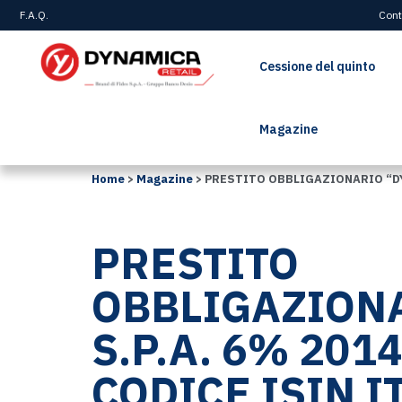
F.A.Q.
Cont
Cessione del quinto
Magazine
Home
>
Magazine
>
PRESTITO OBBLIGAZIONARIO “DY.
PRESTITO
OBBLIGAZIONA
S.P.A. 6% 2014
CODICE ISIN I