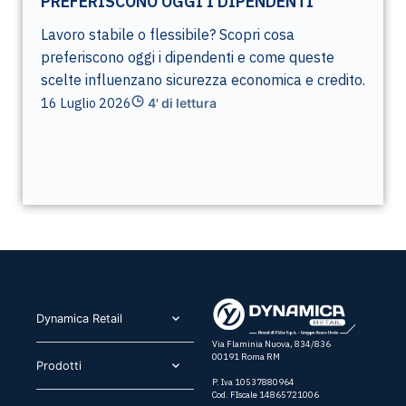
PREFERISCONO OGGI I DIPENDENTI
Lavoro stabile o flessibile? Scopri cosa
preferiscono oggi i dipendenti e come queste
scelte influenzano sicurezza economica e credito.
16 Luglio 2026
4' di lettura
Dynamica Retail​
Via Flaminia Nuova, 834/836
00191 Roma RM
Prodotti​
P. Iva 10537880964
Cod. FIscale 14865721006