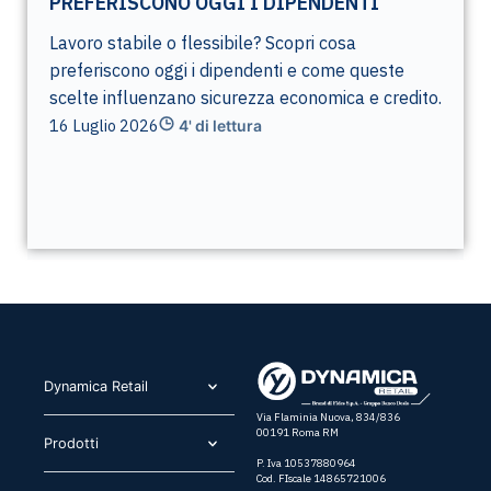
PREFERISCONO OGGI I DIPENDENTI
Lavoro stabile o flessibile? Scopri cosa
preferiscono oggi i dipendenti e come queste
scelte influenzano sicurezza economica e credito.
16 Luglio 2026
4' di lettura
Dynamica Retail​
Via Flaminia Nuova, 834/836
00191 Roma RM
Prodotti​
P. Iva 10537880964
Cod. FIscale 14865721006