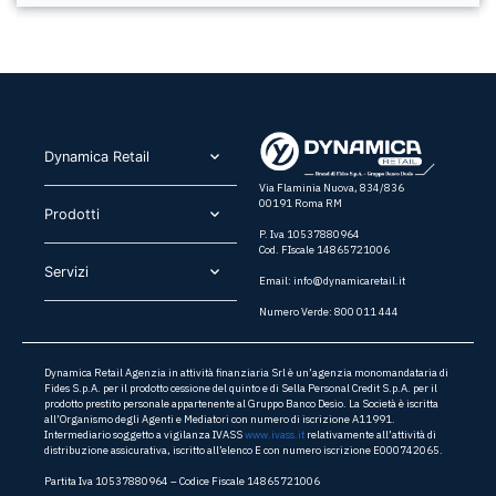
Dynamica Retail​
Via Flaminia Nuova, 834/836
00191 Roma RM
Prodotti​
P. Iva 10537880964
Cod. FIscale 14865721006
Servizi​
Email:
info@dynamicaretail.it
Numero Verde: 800 011 444
Dynamica Retail Agenzia in attività finanziaria Srl è un’agenzia monomandataria di
Fides S.p.A. per il prodotto cessione del quinto e di Sella Personal Credit S.p.A. per il
prodotto prestito personale appartenente al Gruppo Banco Desio. La Società è iscritta
all’Organismo degli Agenti e Mediatori con numero di iscrizione A11991.
Intermediario soggetto a vigilanza IVASS
www.ivass.it
relativamente all’attività di
distribuzione assicurativa, iscritto all’elenco E con numero iscrizione E000742065.
Partita Iva 10537880964 – Codice Fiscale 14865721006