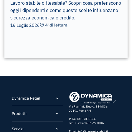
Lavoro stabile o flessibile? Scopri cosa preferiscono
oggi i dipendenti e come queste scelte influenzano
sicurezza economica e credito.
16 Luglio 2026
4' di lettura
Dynamica Retail​
Via Flaminia Nuova, 834/836
00191 Roma RM
Prodotti​
P. Iva 10537880964
Cod. FIscale 14865721006
Servizi​
Email:
info@dynamicaretail.it