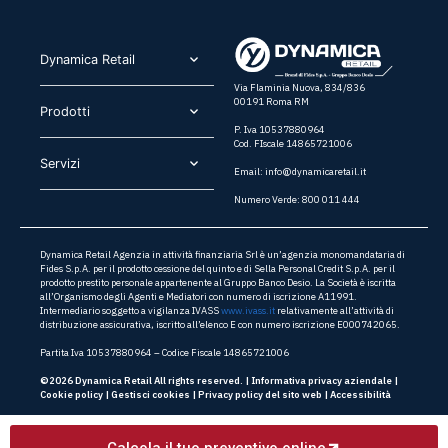
Dynamica Retail​
Via Flaminia Nuova, 834/836
00191 Roma RM
Prodotti​
P. Iva 10537880964
Cod. FIscale 14865721006
Servizi​
Email:
info@dynamicaretail.it
Numero Verde: 800 011 444
Dynamica Retail Agenzia in attività finanziaria Srl è un’agenzia monomandataria di
Fides S.p.A. per il prodotto cessione del quinto e di Sella Personal Credit S.p.A. per il
prodotto prestito personale appartenente al Gruppo Banco Desio. La Società è iscritta
all’Organismo degli Agenti e Mediatori con numero di iscrizione A11991.
Intermediario soggetto a vigilanza IVASS
www.ivass.it
relativamente all’attività di
distribuzione assicurativa, iscritto all’elenco E con numero iscrizione E000742065.
Partita Iva 10537880964 – Codice Fiscale 14865721006
©2026 Dynamica Retail All rights reserved. |
Informativa privacy aziendale
|
Cookie policy
|
Gestisci cookies
|
Privacy policy del sito web
|
Accessibilità