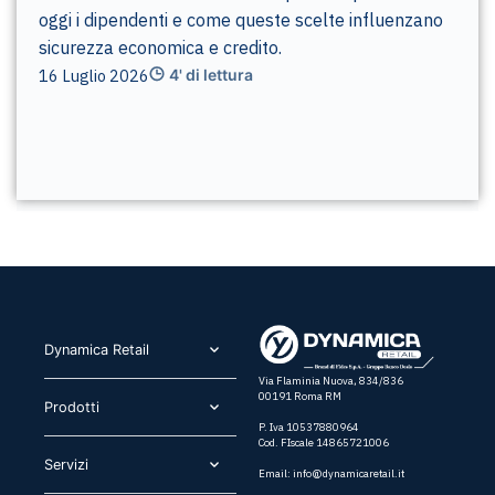
oggi i dipendenti e come queste scelte influenzano
sicurezza economica e credito.
16 Luglio 2026
4' di lettura
Dynamica Retail​
Via Flaminia Nuova, 834/836
00191 Roma RM
Prodotti​
P. Iva 10537880964
Cod. FIscale 14865721006
Servizi​
Email:
info@dynamicaretail.it