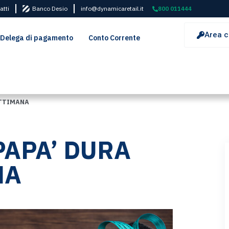
atti
Banco Desio
info@dynamicaretail.it
800 011444
Area c
Delega di pagamento
Conto Corrente
ETTIMANA
PAPA’ DURA
NA