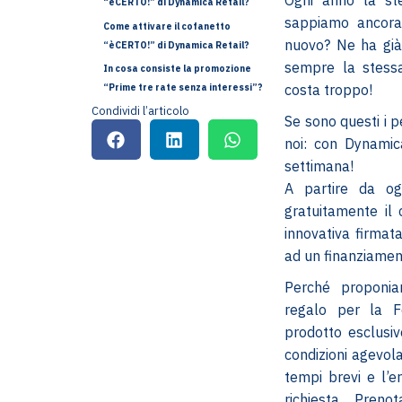
“èCERTO!” di Dynamica Retail?
sappiamo ancora 
Come attivare il cofanetto
nuovo? Ne ha già 
“èCERTO!” di Dynamica Retail?
sempre la stessa
In cosa consiste la promozione
costa troppo!
“Prime tre rate senza interessi”?
Condividi l’articolo
Se sono questi i pe
noi: con Dynamic
settimana!
A partire da og
gratuitamente il 
innovativa firma
ad un finanziamen
Perché proponia
regalo per la F
prodotto esclusiv
condizioni agevola
tempi brevi e l’e
richiesta. Pren