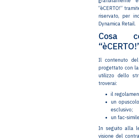
gratuitamente 
“èCERTO!” tramite
riservato, per in
Dynamica Retail.
Cosa co
“èCERTO!”
Il contenuto de
progettato con la 
utilizzo dello st
troverai:
il regolament
un opuscolo
esclusivo;
un fac-simil
In seguito alla 
visione del contra