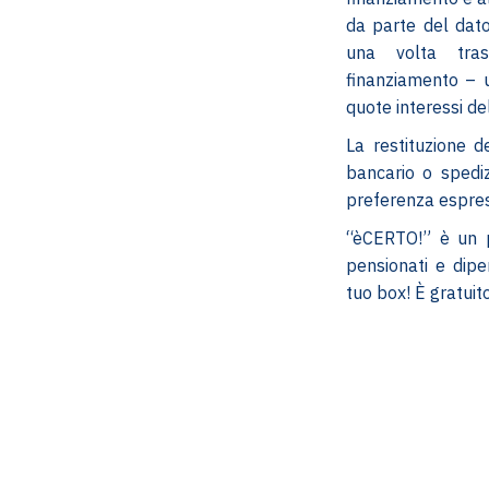
da parte del dato
una volta tras
finanziamento – 
quote interessi de
La restituzione d
bancario o spediz
preferenza espress
“èCERTO!” è un p
pensionati e dipe
tuo box! È gratuito