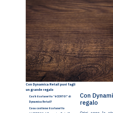
Con Dynamica Retail puoi fagli
un grande regalo
Con Dynamic
Cos’è il cofanetto “èCERTO!” di
regalo
Dynamica Retail?
Cosa contiene il cofanetto
Ogni anno la st