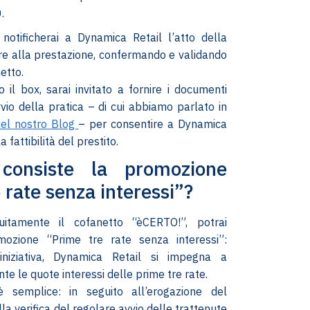
.
notificherai a Dynamica Retail l’atto della
re alla prestazione, confermando e validando
netto.
o il box, sarai invitato a fornire i documenti
vvio della pratica – di cui abbiamo parlato in
del nostro Blog
– per consentire a Dynamica
a fattibilità del prestito.
consiste la promozione
 rate senza interessi”?
uitamente il cofanetto “èCERTO!”, potrai
mozione “Prime tre rate senza interessi”:
iniziativa, Dynamica Retail si impegna a
nte le quote interessi delle prime tre rate.
 semplice: in seguito all’erogazione del
la verifica del regolare avvio delle trattenute