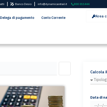
atti
Banco Desio
info@dynamicaretail.it
800 011444
Area c
Delega di pagamento
Conto Corrente
Calcola i
Data di n