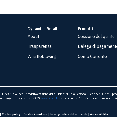
Dynamica Retail
Prodotti
About
Cessione del quinto
Trasparenza
Delega di pagament
Whistleblowing
Conto Corrente
Fides S.p.A. per il prodotto cessione del quinto e di Sella Personal Credit S.p.A. per il pr
ario soggetto a vigilanza IVASS
www.ivass.it
relativamente all’attività di distribuzione ass
|
Cookie policy
|
Gestisci cookies
|
Privacy policy del sito web
|
Accessibilità