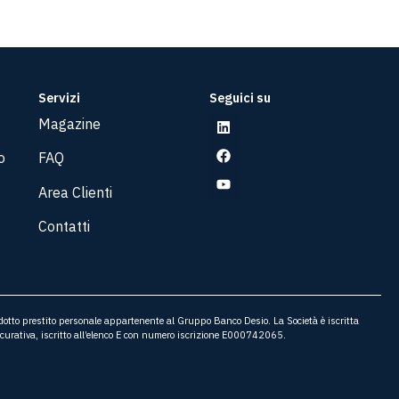
Servizi
Seguici su
Magazine
o
FAQ
Area Clienti
Contatti
odotto prestito personale appartenente al Gruppo Banco Desio. La Società è iscritta
icurativa, iscritto all’elenco E con numero iscrizione E000742065.