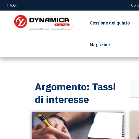
F.A.Q.
Cont
Cessione del quinto
Magazine
Home
>
Tassi di interesse
Argomento: Tassi
di interesse