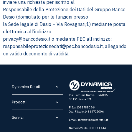
inviare una richiesta per iscritto al
Responsabile della Protezione dei Dati del Gruppo Banco
Desio (domiciliato per le funzioni presso
la Sede legale di Desio – Via Rovagnati,1) mediante posta
elettronica all’indirizzo
privacy@bancodesio.it
o mediante PEC all’indirizzo:
responsabileprotezionedati@pec.bancodesio.it
, allegando
un valido documento di validità.
Dynamica Retail​
Via Flaminia Nuova, 834/836
00191 Roma RM
Prodotti​
P. Iva 10537880964
Cod. FIscale 14865721006
Servizi​
Email:
info@dynamicaretail.it
Numero Verde: 800 011 444