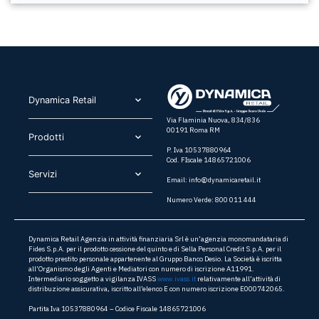
Dynamica Retail​
Via Flaminia Nuova, 834/836
00191 Roma RM
Prodotti​
P. Iva 10537880964
Cod. FIscale 14865721006
Servizi​
Email:
info@dynamicaretail.it
Numero Verde: 800 011 444
Dynamica Retail Agenzia in attività finanziaria Srl è un’agenzia monomandataria di
Fides S.p.A. per il prodotto cessione del quinto e di Sella Personal Credit S.p.A. per il
prodotto prestito personale appartenente al Gruppo Banco Desio. La Società è iscritta
all’Organismo degli Agenti e Mediatori con numero di iscrizione A11991.
Intermediario soggetto a vigilanza IVASS
www.ivass.it
relativamente all’attività di
distribuzione assicurativa, iscritto all’elenco E con numero iscrizione E000742065.
Partita Iva 10537880964 – Codice Fiscale 14865721006