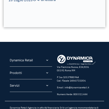
Dynamica Retail​
Via Flaminia Nuova, 834/836
00191 Roma RM
Prodotti​
P. Iva 10537880964
Cod. FIscale 14865721006
Servizi​
Email:
info@dynamicaretail.it
Numero Verde: 800 011 444
Dynamica Retail Agenzia in attività finanziaria Srl è un’agenzia monomandataria di