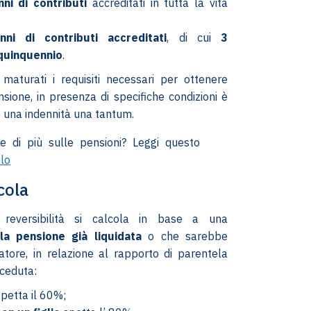
ni di contributi
accreditati in tutta la vita
nni di contributi accreditati
, di cui
3
 quinquennio
.
maturati i requisiti necessari per ottenere
nsione, in presenza di specifiche condizioni è
e una indennità una tantum.
e di più sulle pensioni? Leggi questo
olo
cola
reversibilità si calcola in base a una
la pensione già liquidata
o che sarebbe
atore, in relazione al rapporto di parentela
ceduta:
petta il 60%;