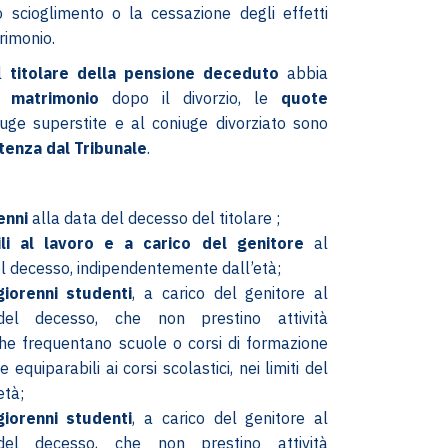
o scioglimento o la cessazione degli effetti
trimonio.
il
titolare della pensione deceduto
abbia
 matrimonio
dopo il divorzio, le
quote
iuge superstite e al coniuge divorziato sono
ntenza dal Tribunale
.
enni
alla data del decesso del titolare ;
bili al lavoro e a carico del genitore
al
 decesso, indipendentemente dall’età;
giorenni studenti
, a carico del genitore al
el decesso, che non prestino attività
che frequentano scuole o corsi di formazione
 equiparabili ai corsi scolastici, nei limiti del
età;
giorenni studenti
, a carico del genitore al
el decesso, che non prestino attività