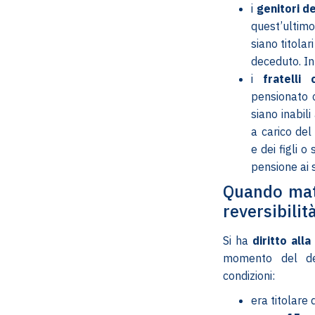
i
genitori d
quest’ultim
siano titolar
deceduto. In 
i
fratelli 
pensionato 
siano inabili
a carico del
e dei figli o
pensione ai s
Quando matu
reversibilit
Si ha
diritto alla
momento del dec
condizioni:
era titolare 