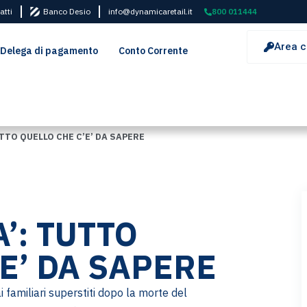
atti
Banco Desio
info@dynamicaretail.it
800 011444
Area c
Delega di pagamento
Conto Corrente
TTO QUELLO CHE C’E’ DA SAPERE
’: TUTTO
E’ DA SAPERE
i familiari superstiti dopo la morte del