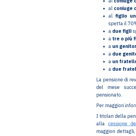
al
coniuge c
al
coniuge c
al
figlio u
spetta il 70
a
due figli
s
a
tre o più f
a
un genito
a
due genit
a
un fratell
a
due fratel
La pensione di rev
del mese succe
pensionato.
Per maggiori infor
I titolari della p
alla
cessione de
maggiori dettagli