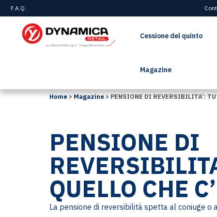
F.A.Q.
Cont
Cessione del quinto
Magazine
Home
>
Magazine
>
PENSIONE DI REVERSIBILITA’: TU
PENSIONE DI
REVERSIBILITA
QUELLO CHE C’
La pensione di reversibilità spetta al coniuge o a