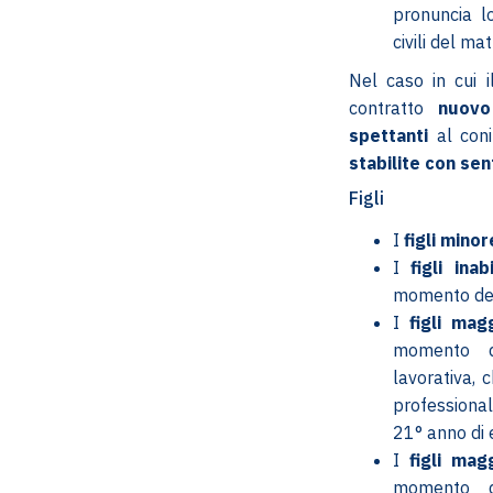
pronuncia l
civili del ma
Nel caso in cui 
contratto
nuovo
spettanti
al con
stabilite con se
Figli
I
figli minor
I
figli ina
momento del
I
figli mag
momento d
lavorativa, 
professionale
21° anno di 
I
figli mag
momento d