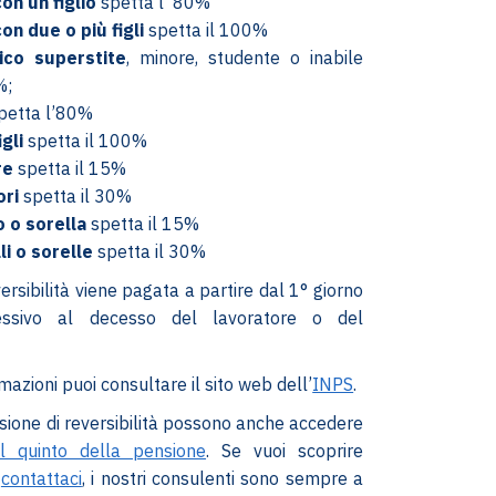
on un figlio
spetta l’ 80%
on due o più figli
spetta il 100%
nico superstite
, minore, studente o inabile
%;
petta l’80%
igli
spetta il 100%
re
spetta il 15%
ori
spetta il 30%
o o sorella
spetta il 15%
li o sorelle
spetta il 30%
ersibilità viene pagata a partire dal 1° giorno
ssivo al decesso del lavoratore o del
mazioni puoi consultare il sito web dell’
INPS
.
ensione di reversibilità possono anche accedere
l quinto della pensione
. Se vuoi scoprire
,
contattaci
, i nostri consulenti sono sempre a