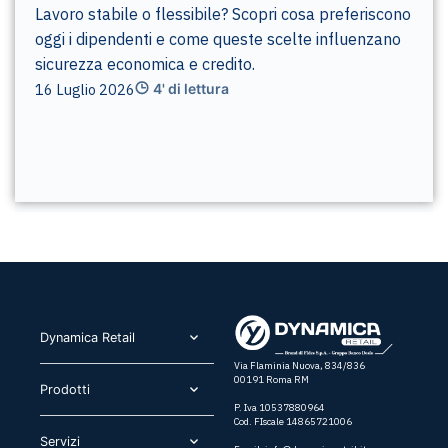
Lavoro stabile o flessibile? Scopri cosa preferiscono
oggi i dipendenti e come queste scelte influenzano
sicurezza economica e credito.
16 Luglio 2026
4' di lettura
Dynamica Retail​
Via Flaminia Nuova, 834/836
00191 Roma RM
Prodotti​
P. Iva 10537880964
Cod. FIscale 14865721006
Servizi​