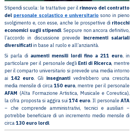
Stipendi scuola: le trattative per il
rinnovo del contratto
del
personale scolastico e universitario
sono in pieno
svolgimento e, con esse, anche le prospettive di
ritocchi
economici sugli stipendi
. Seppure non ancora definitivo,
l’accordo in discussione prevede
incrementi salariali
diversificati
in base al ruolo e all’anzianità.
Si parla di
aumenti mensili lordi fino a 211 euro
, in
particolare per il personale degli
Enti di Ricerca
, mentre
per il comparto universitario si prevede una media intorno
ai
142 euro
. Gli
insegnanti
vedrebbero una crescita
media mensile di circa
150 euro
, mentre per il personale
AFAM
(Alta Formazione Artistica, Musicale e Coreutica),
la cifra proposta si aggira sui
174 euro
. Il personale
ATA
– che comprende amministrativi, tecnici e ausiliari –
potrebbe beneficiare di un incremento medio mensile di
circa
130 euro lordi
.