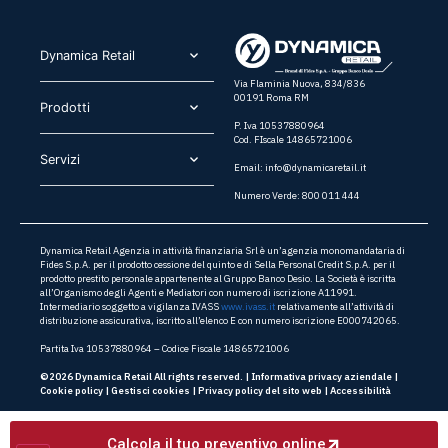
Dynamica Retail​
Via Flaminia Nuova, 834/836
00191 Roma RM
Prodotti​
P. Iva 10537880964
Cod. FIscale 14865721006
Servizi​
Email:
info@dynamicaretail.it
Numero Verde: 800 011 444
Dynamica Retail Agenzia in attività finanziaria Srl è un’agenzia monomandataria di
Fides S.p.A. per il prodotto cessione del quinto e di Sella Personal Credit S.p.A. per il
prodotto prestito personale appartenente al Gruppo Banco Desio. La Società è iscritta
all’Organismo degli Agenti e Mediatori con numero di iscrizione A11991.
Intermediario soggetto a vigilanza IVASS
www.ivass.it
relativamente all’attività di
distribuzione assicurativa, iscritto all’elenco E con numero iscrizione E000742065.
Partita Iva 10537880964 – Codice Fiscale 14865721006
©2026 Dynamica Retail All rights reserved. |
Informativa privacy aziendale
|
Cookie policy
|
Gestisci cookies
|
Privacy policy del sito web
|
Accessibilità
Calcola il tuo preventivo online