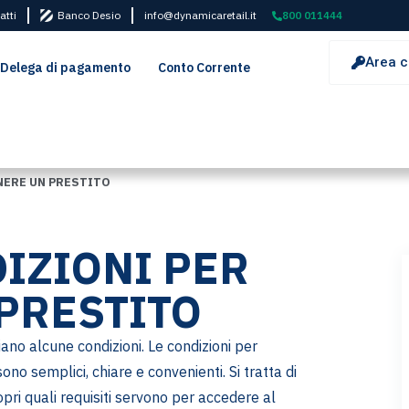
atti
Banco Desio
info@dynamicaretail.it
800 011444
Area c
Delega di pagamento
Conto Corrente
NERE UN PRESTITO
DIZIONI PER
PRESTITO
iano alcune condizioni. Le condizioni per
no semplici, chiare e convenienti. Si tratta di
pri quali requisiti servono per accedere al