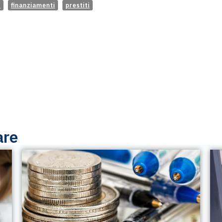
o
finanziamenti
prestiti
are