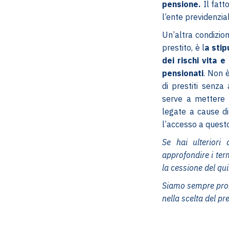
pensione.
Il fatto
l’ente previdenzial
Un’altra condizio
prestito, è l
a stip
dei rischi vita e
pensionati
. Non 
di prestiti senza
serve a mettere a
legate a cause di
l’accesso a questo 
Se hai ulteriori
approfondire i term
la cessione del qui
Siamo sempre pron
nella scelta del pr