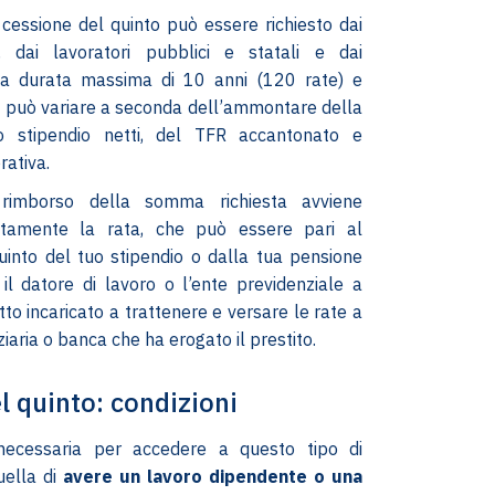
a cessione del quinto può essere richiesto dai
ti, dai lavoratori pubblici e statali e dai
na durata massima di 10 anni (120 rate) e
to può variare a seconda dell’ammontare della
o stipendio netti, del TFR accantonato e
rativa.
rimborso della somma richiesta avviene
ettamente la rata, che può essere pari al
into del tuo stipendio o dalla tua pensione
i il datore di lavoro o l’ente previdenziale a
tto incaricato a trattenere e versare le rate a
ziaria o banca che ha erogato il prestito.
l quinto: condizioni
necessaria per accedere a questo tipo di
uella di
avere un lavoro dipendente o una