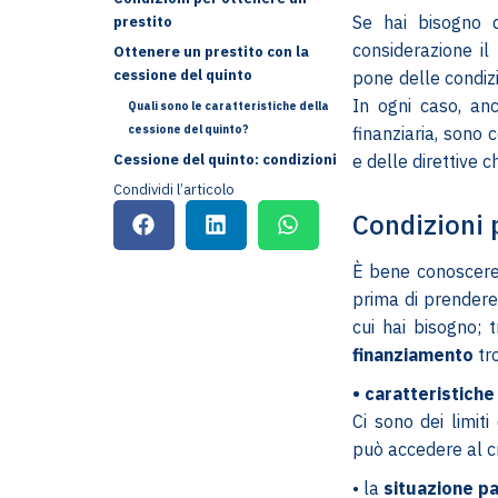
Se hai bisogno d
prestito
considerazione il 
Ottenere un prestito con la
cessione del quinto
pone delle condizi
In ogni caso, anc
Quali sono le caratteristiche della
cessione del quinto?
finanziaria, sono
e delle direttive c
Cessione del quinto: condizioni
Condividi l’articolo
Condizioni 
È bene conoscere i
prima di prendere 
cui hai bisogno; t
finanziamento
tr
• caratteristiche
Ci sono dei limit
può accedere al c
• la
situazione pa