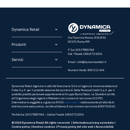
Dynamica Retail​
Via Flaminia Nuova, 834/836
00191 Roma RM
Prodotti​
P. Iva 10537880964
Cod. FIscale 14865721006
Servizi​
Email:
info@dynamicaretail.it
Numero Verde: 800 011 444
Dynamica Retail Agenzia in attività finanziaria Srl è un’agenzia monomandataria di
Fides S.p.A. per il prodotto cessione del quinto e di Sella Personal Credit S.p.A. per il
prodotto prestito personale appartenente al Gruppo Banco Desio. La Società è iscritta
all’Organismo degli Agenti e Mediatori con numero di iscrizione A11991.
Intermediario soggetto a vigilanza IVASS
www.ivass.it
relativamente all’attività di
distribuzione assicurativa, iscritto all’elenco E con numero iscrizione E000742065.
Partita Iva 10537880964 – Codice Fiscale 14865721006
©2026 Dynamica Retail All rights reserved. |
Informativa privacy aziendale
|
Cookie policy
|
Gestisci cookies
|
Privacy policy del sito web
|
Accessibilità