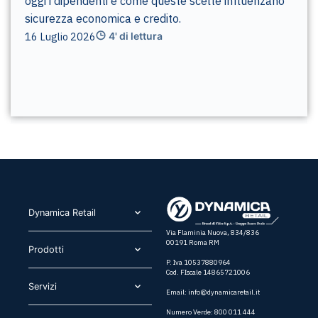
oggi i dipendenti e come queste scelte influenzano
sicurezza economica e credito.
16 Luglio 2026
4' di lettura
Dynamica Retail​
Via Flaminia Nuova, 834/836
00191 Roma RM
Prodotti​
P. Iva 10537880964
Cod. FIscale 14865721006
Servizi​
Email:
info@dynamicaretail.it
Numero Verde: 800 011 444