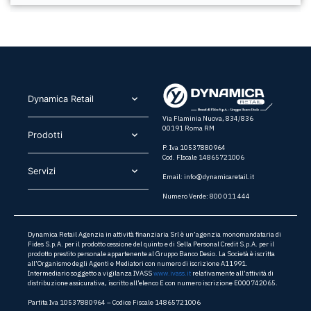
Dynamica Retail​
Via Flaminia Nuova, 834/836
00191 Roma RM
Prodotti​
P. Iva 10537880964
Cod. FIscale 14865721006
Servizi​
Email:
info@dynamicaretail.it
Numero Verde: 800 011 444
Dynamica Retail Agenzia in attività finanziaria Srl è un’agenzia monomandataria di
Fides S.p.A. per il prodotto cessione del quinto e di Sella Personal Credit S.p.A. per il
prodotto prestito personale appartenente al Gruppo Banco Desio. La Società è iscritta
all’Organismo degli Agenti e Mediatori con numero di iscrizione A11991.
Intermediario soggetto a vigilanza IVASS
www.ivass.it
relativamente all’attività di
distribuzione assicurativa, iscritto all’elenco E con numero iscrizione E000742065.
Partita Iva 10537880964 – Codice Fiscale 14865721006