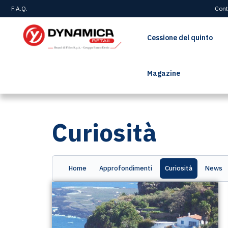
F.A.Q.
Cont
Cessione del quinto
Magazine
Home
>
Magazine
>
Curiosità
Curiosità
Home
Approfondimenti
Curiosità
News