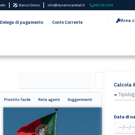
atti
Banco Desio
info@dynamicaretail.it
800 011444
Area c
Delega di pagamento
Conto Corrente
Calcola i
Prestito facile
Rete agenti
Suggerimenti
Data di n