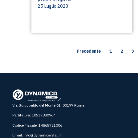
25 Luglio 2023
Precedente
1
2
3
Via Guidubaldo del Monte 61, 00197 Roma
Partita Iva: 10537880964
Codice Fiscale: 14865721006
Email:
info@dynamicaretail.it