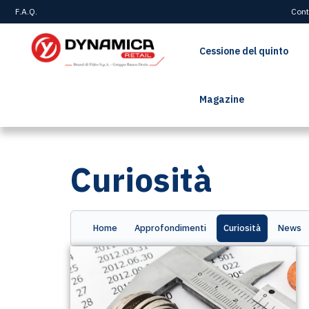
F.A.Q.
Cont
Cessione del quinto
Magazine
Home
>
Magazine
>
Curiosità
Curiosità
Home
Approfondimenti
Curiosità
News