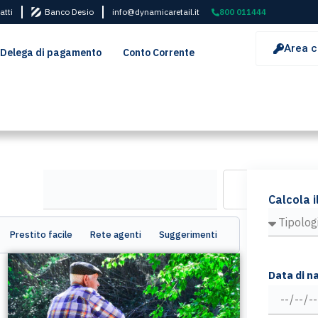
atti
Banco Desio
info@dynamicaretail.it
800 011444
Area c
Delega di pagamento
Conto Corrente
Calcola i
Prestito facile
Rete agenti
Suggerimenti
Data di n