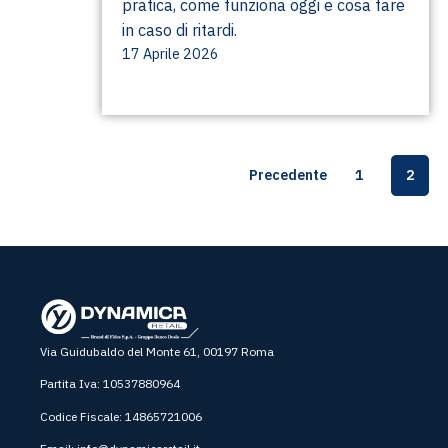
pratica, come funziona oggi e cosa fare
in caso di ritardi.
17 Aprile 2026
Precedente
1
2
Via Guidubaldo del Monte 61, 00197 Roma
Partita Iva: 10537880964
Codice Fiscale: 14865721006