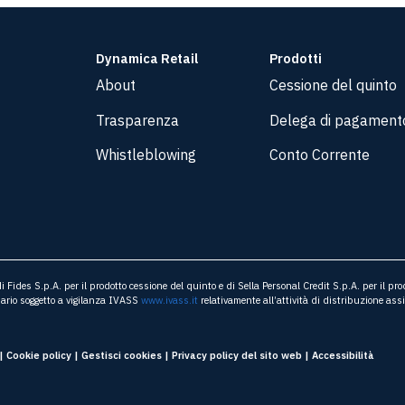
Dynamica Retail
Prodotti
About
Cessione del quinto
Trasparenza
Delega di pagament
Whistleblowing
Conto Corrente
Fides S.p.A. per il prodotto cessione del quinto e di Sella Personal Credit S.p.A. per il pr
ario soggetto a vigilanza IVASS
www.ivass.it
relativamente all’attività di distribuzione ass
|
Cookie policy
|
Gestisci cookies
|
Privacy policy del sito web
|
Accessibilità