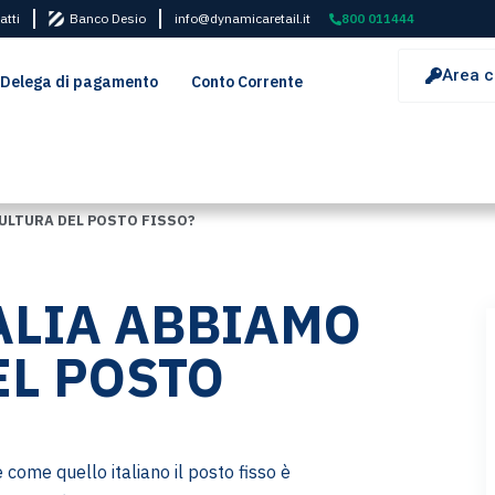
atti
Banco Desio
info@dynamicaretail.it
800 011444
Area c
Delega di pagamento
Conto Corrente
CULTURA DEL POSTO FISSO?
TALIA ABBIAMO
EL POSTO
come quello italiano il posto fisso è