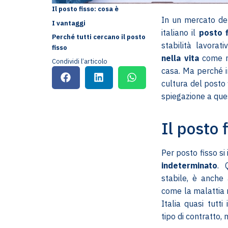
Il posto fisso: cosa è
In un mercato de
I vantaggi
italiano il
posto 
Perché tutti cercano il posto
stabilità lavorat
fisso
nella vita
come me
Condividi l’articolo
casa. Ma perché i
cultura del posto
spiegazione a qu
Il posto 
Per posto fisso si 
indeterminato
. 
stabile, è anche
come la malattia r
Italia quasi tutt
tipo di contratto,