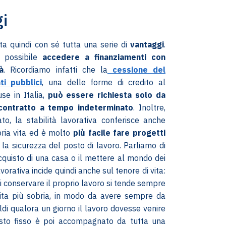
gi
rta quindi con sé tutta una serie di
vantaggi
.
è possibile
accedere a finanziamenti con
à
. Ricordiamo infatti che la
cessione del
ti pubblici
, una delle forme di credito al
se in Italia,
può essere richiesta solo da
contratto a tempo indeterminato
. Inoltre,
to, la stabilità lavorativa conferisce anche
pria vita ed è molto
più facile fare progetti
la sicurezza del posto di lavoro. Parliamo di
cquisto di una casa o il mettere al mondo dei
 lavorativa incide quindi anche sul tenore di vita:
 di conservare il proprio lavoro si tende sempre
ita più sobria, in modo da avere sempre da
ldi qualora un giorno il lavoro dovesse venire
sto fisso è poi accompagnato da tutta una